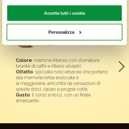
si occupano di analisi dei dati web, pubblicità, i quali
potrebbero combinarle con altre informazioni che ha
Accetta tutti i cookie
fornito loro o che hanno raccolto dal suo utilizzo dei loro
servizi. Per maggiori informazioni circa l’utilizzo dei
cookie consultare la cookie policy. Se clicchi sulla “X” per
Personalizza
chiudere il banner, non verranno installati cookie sul tuo
dispositivo ad eccezione di quelli necessari ai fini del
corretto funzionamento del sito.
Colore
: marrone intenso con sfumature
brunite di caffè e riflessi olivastri.
Olfatto
: spiccate note erbacee che portano
alla memoria l’erba essiccata e
la maggiorana, arricchite da sensazioni di
spezie dolci, cacao e prugna cotta.
Gusto
: il sorso è ricco, con un finale
amaricante.