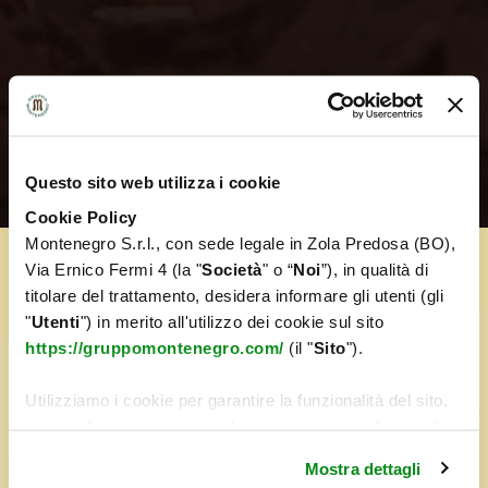
Questo sito web utilizza i cookie
Cookie Policy
Montenegro S.r.l., con sede legale in Zola Predosa (BO),
Via Ernico Fermi 4 (la "
Società
" o “
Noi
”), in qualità di
titolare del trattamento, desidera informare gli utenti (gli
"
Utenti
") in merito all'utilizzo dei cookie sul sito
https://gruppomontenegro.com/
(il "
Sito
").
Utilizziamo i cookie per garantire la funzionalità del sito,
personalizzare contenuti ed annunci e per analizzare il
nostro traffico. Condividiamo inoltre informazioni sul
Mostra dettagli
modo in cui utilizza il nostro sito con i nostri partner che