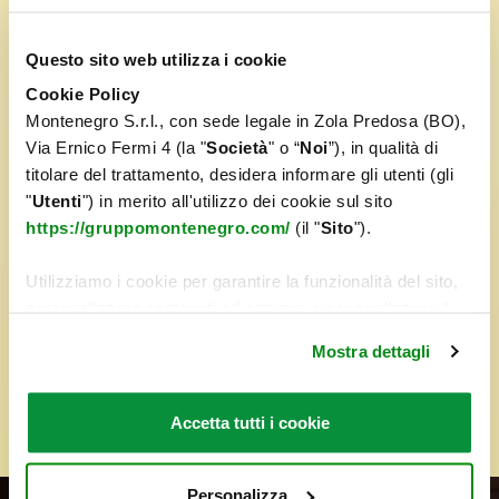
Questo sito web utilizza i cookie
Cookie Policy
Montenegro S.r.l., con sede legale in Zola Predosa (BO),
Via Ernico Fermi 4 (la "
Società
" o “
Noi
”), in qualità di
titolare del trattamento, desidera informare gli utenti (gli
"
Utenti
") in merito all'utilizzo dei cookie sul sito
https://gruppomontenegro.com/
(il "
Sito
").
Utilizziamo i cookie per garantire la funzionalità del sito,
personalizzare contenuti ed annunci e per analizzare il
nostro traffico. Condividiamo inoltre informazioni sul
Mostra dettagli
modo in cui utilizza il nostro sito con i nostri partner che
si occupano di analisi dei dati web, pubblicità, i quali
potrebbero combinarle con altre informazioni che ha
Accetta tutti i cookie
fornito loro o che hanno raccolto dal suo utilizzo dei loro
servizi. Per maggiori informazioni circa l’utilizzo dei
cookie consultare la cookie policy. Se clicchi sulla “X” per
Personalizza